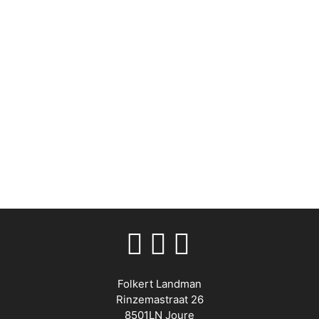
Folkert Landman
Rinzemastraat 26
8501LN Joure