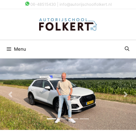
Spring
06-48515430 | info@autorijschoolfolkert.nl
naar
inhoud
Menu
Previous
Nex